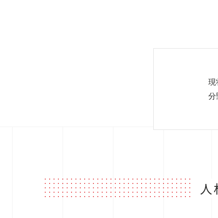
現
分
人