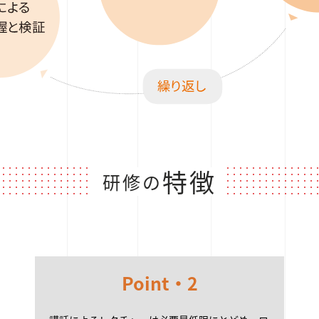
特徴
研修の
Point・2