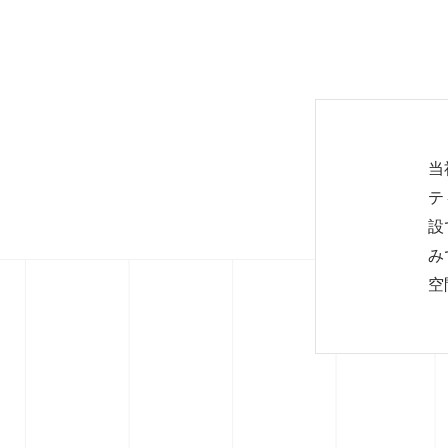
当
テ
設
み
空