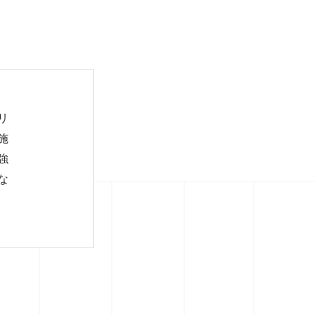
リ
施
強
な