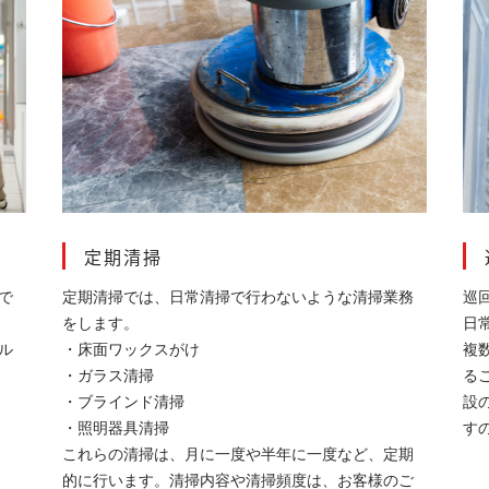
定期清掃
で
定期清掃では、日常清掃で行わないような清掃業務
巡
をします。
日
ル
・床面ワックスがけ
複
・ガラス清掃
る
・ブラインド清掃
設
・照明器具清掃
す
これらの清掃は、月に一度や半年に一度など、定期
的に行います。清掃内容や清掃頻度は、お客様のご